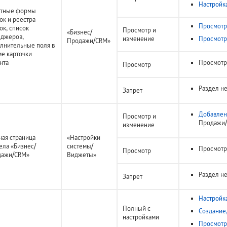
Настройк
атные формы
ок и реестра
Просмотр
ок, список
Просмотр и
«Бизнес/
джеров,
изменение
Просмотр 
Продажи/CRM»
лнительные поля в
е карточки
нта
Просмотр 
Просмотр
Раздел н
Запрет
Добавлен
Просмотр и
Продажи
изменение
ная страница
«Настройки
ела «Бизнес/
системы/
Просмотр
Просмотр
дажи/CRM»
Виджеты»
Раздел н
Запрет
Настройк
Полный с
Создание,
настройками
Просмотр 