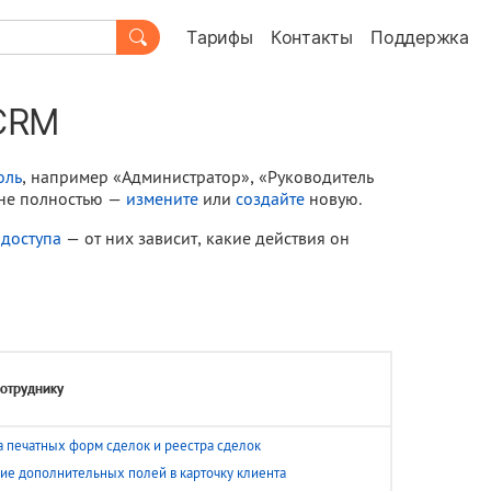
Тарифы
Контакты
Поддержка
 CRM
оль
, например «Администратор», «Руководитель
 не полностью —
измените
или
создайте
новую.
доступа
— от них зависит, какие действия он
сотруднику
а печатных форм сделок и реестра сделок
ие дополнительных полей в карточку клиента