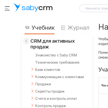
saby
crm
Начните поис
На
Учебник
Журнал
Чтобы
CRM для активных
отдел
продаж
Поми
Знакомство с Saby CRM
сможе
Технические требования
Уча
База клиентов
Коммуникации с клиентами
Продажи
Что 
Скрипты продаж
Счета и контроль оплат
Контроль продаж