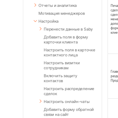
Отчеты и аналитика
Печ
сдел
Мотивация менеджеров
сдел
мене
Настройка
допо
форм
Перенести данные в Saby
клие
Добавить поля в форму
карточки клиента
Настроить поля в карточке
контактного лица
Настроить визитки
сотрудникам
Глав
Включить защиту
разд
контактов
Про
Настроить распределение
сделок
Настроить онлайн-чаты
Добавить форму обратной
связи на сайт