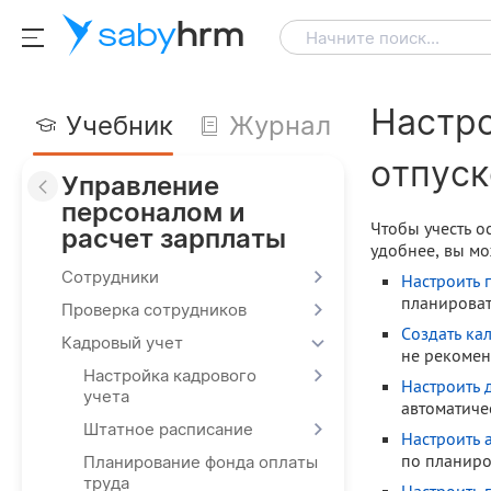
saby
hrm
Начните поиск...
Настро
Учебник
Журнал
отпуск
Управление
персоналом и
Чтобы учесть о
расчет зарплаты
удобнее, вы мо
Сотрудники
Настроить 
планироват
Проверка сотрудников
Создать ка
Кадровый учет
не рекоменд
Настройка кадрового
Настроить 
учета
автоматиче
Штатное расписание
Настроить 
по планиро
Планирование фонда оплаты
труда