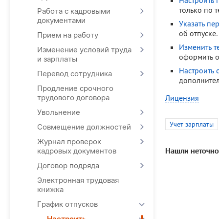
Настроить 
только по 
Работа с кадровыми
документами
Указать пе
об отпуске.
Прием на работу
Изменить т
Изменение условий труда
оформить о
и зарплаты
Настроить 
Перевод сотрудника
дополнител
Продление срочного
трудового договора
Лицензия
Увольнение
Учет зарплаты
Совмещение должностей
Журнал проверок
Нашли неточно
кадровых документов
Договор подряда
Электронная трудовая
книжка
График отпусков
Настроить