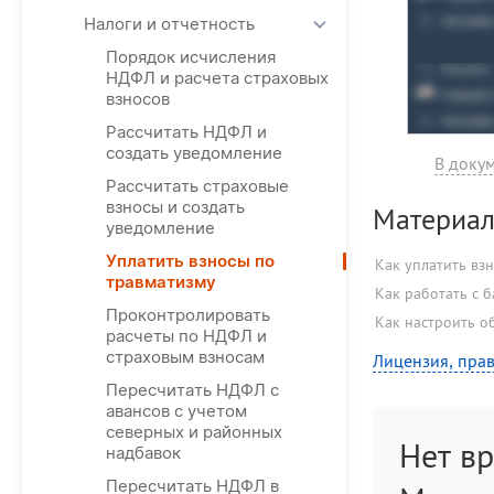
Налоги и отчетность
Порядок исчисления
НДФЛ и расчета страховых
взносов
Рассчитать НДФЛ и
создать уведомление
В докум
Рассчитать страховые
взносы и создать
Материал
уведомление
Уплатить взносы по
Как уплатить вз
травматизму
Как работать с 
Проконтролировать
Как настроить о
расчеты по НДФЛ и
страховым взносам
Лицензия, прав
Пересчитать НДФЛ с
авансов с учетом
северных и районных
Нет в
надбавок
Пересчитать НДФЛ в