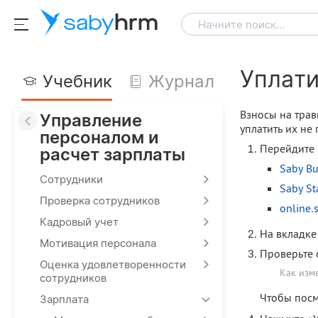
saby
hrm
Начните поиск...
Уплати
Учебник
Журнал
Взносы на тра
Управление
уплатить их не
персоналом и
Перейдите 
расчет зарплаты
Saby B
Сотрудники
Saby St
Проверка сотрудников
online.
Кадровый учет
На вкладке
Мотивация персонала
Проверьте с
Оценка удовлетворенности
Как изм
сотрудников
Чтобы посм
Зарплата