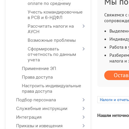
Мы по
оплате по среднему
Учесть командировочные
Свяжемся с 
в РСВ и 6-НДФЛ
сопровожде
Рассчитать налоги на
Выделенн
АУСН
Индивид
Возможные проблемы
Работа в
Сформировать
отчетность по данным
Разберем
учета
налога и
Применение ЭП
Остав
Права доступа
Настроить индивидуальные
права доступа
Подбор персонала
Налоги и отчет
Служебные инструкции
Нашли неточно
Интеграция
Приказы и извещения