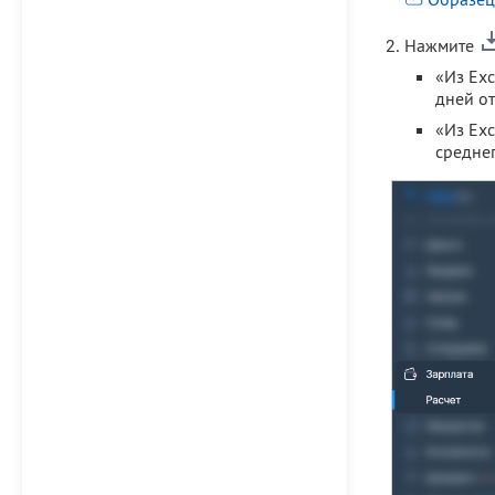
Нажмите
«Из Exc
дней от
«Из Exc
среднег