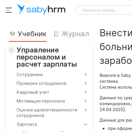
saby
hrm
Начните поиск...
Внести
Учебник
Журнал
больни
Управление
персоналом и
зарабо
расчет зарплаты
Сотрудники
Внесите в Saby
системах.
Проверка сотрудников
Система исполь
Кадровый учет
Данные по сред
Мотивация персонала
командировок,
24.04.2025).
Оценка удовлетворенности
сотрудников
Данные для рас
Зарплата
при оформл