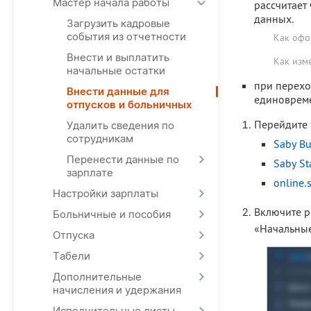
Мастер начала работы
рассчитает
данных.
Загрузить кадровые
события из отчетности
Как офо
Внести и выплатить
Как изм
начальные остатки
при перехо
Внести данные для
единовреме
отпусков и больничных
Перейдите 
Удалить сведения по
сотрудникам
Saby B
Перенести данные по
Saby St
зарплате
online.
Настройки зарплаты
Включите р
Больничные и пособия
«Начальные
Отпуска
Табели
Дополнительные
начисления и удержания
Исполнительные листы