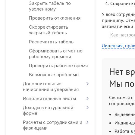
Сохраните
Закрыть табель по
уволенному
У всех сотрудн
Проверить отклонения
принципу. Отме
автоматически 
Скорректировать
закрытый табель
Как настро
Распечатать табель
Лицензия, прав
Сформировать отчет по
рабочему времени
Проверить рабочее время
Нет в
Возможные проблемы
Мы по
Дополнительные
начисления и удержания
Свяжемся с 
Исполнительные листы
сопровожде
Доходы в натуральной
форме
Выделенн
Расчеты с сотрудниками и
Индивид
физлицами
Работа в