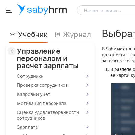
saby
hrm
Начните поиск...
Выбрат
Учебник
Журнал
В Saby можно в
Управление
должности — п
персоналом и
зависит от тог
расчет зарплаты
В разделе 
ее карточку
Сотрудники
Проверка сотрудников
Кадровый учет
Мотивация персонала
Оценка удовлетворенности
сотрудников
Зарплата