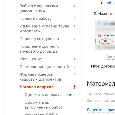
onlin
Работа с кадровыми
документами
Нажмит
Прием на работу
Изменение условий труда
и зарплаты
Перевод сотрудника
Продление срочного
трудового договора
Как 
Увольнение
Итог:
догово
Совмещение должностей
Журнал проверок
кадровых документов
Материал
Договор подряда
Как рассчитаться
Оформить допсоглашение
Как оформить до
Оформить акт
выполненных работ
Лицензия, прав
Уведомить СФР о