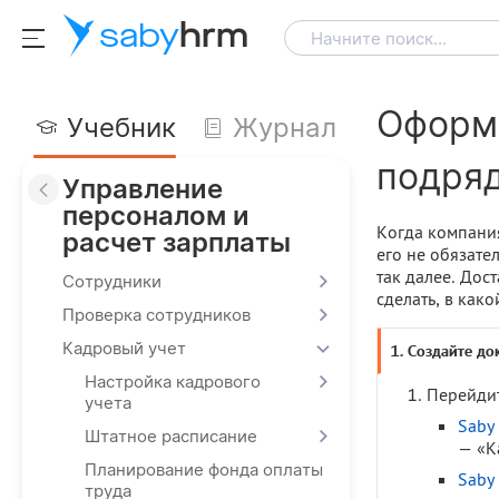
saby
hrm
Начните поиск...
Оформи
Учебник
Журнал
подря
Управление
персоналом и
Когда компани
расчет зарплаты
его не обязате
так далее. Дос
Сотрудники
сделать, в како
Проверка сотрудников
Кадровый учет
1. Создайте до
Настройка кадрового
Перейдит
учета
Saby
Штатное расписание
— «К
Планирование фонда оплаты
Saby
труда