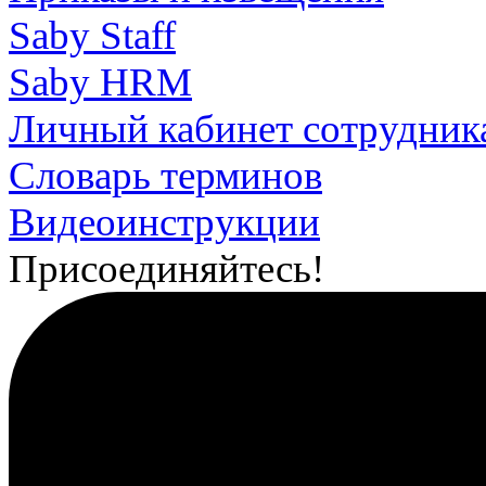
Saby Staff
Saby HRM
Личный кабинет сотрудник
Словарь терминов
Видеоинструкции
Присоединяйтесь!