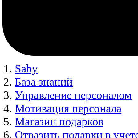
Saby
База знаний
Управление персоналом
Мотивация персонала
Магазин подарков
Отразить подарки в учет