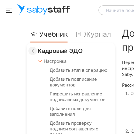
saby
staff
Начните поис
До
Учебник
Журнал
пр
Кадровый ЭДО
Настройка
Перед
инстр
Добавить этап в операцию
Saby.
Добавить подписание
документов
Рассм
О
Разрешить исправление
подписанных документов
Добавить поле для
заполнения
Добавить проверку
подписи соглашения о
К