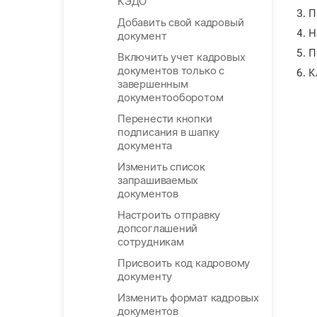
КЭДО
П
Добавить свой кадровый
Н
документ
П
Включить учет кадровых
документов только с
К
завершенным
документооборотом
Перенести кнопки
подписания в шапку
документа
Изменить список
запрашиваемых
документов
Настроить отправку
допсоглашений
сотрудникам
Присвоить код кадровому
документу
Изменить формат кадровых
документов