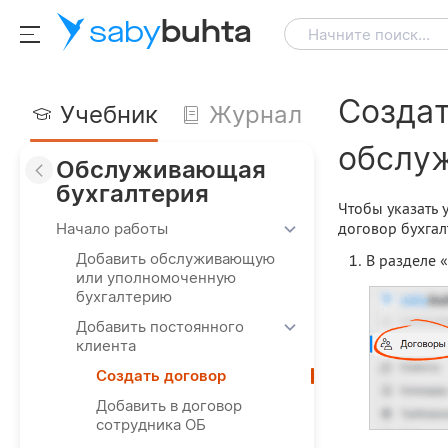
saby
buhta
Начните поиск...
Создат
Учебник
Журнал
обслуж
Обслуживающая
бухгалтерия
Чтобы указать 
договор бухгал
Начало работы
Добавить обслуживающую
В разделе
или уполномоченную
бухгалтерию
Добавить постоянного
клиента
Создать договор
Добавить в договор
сотрудника ОБ