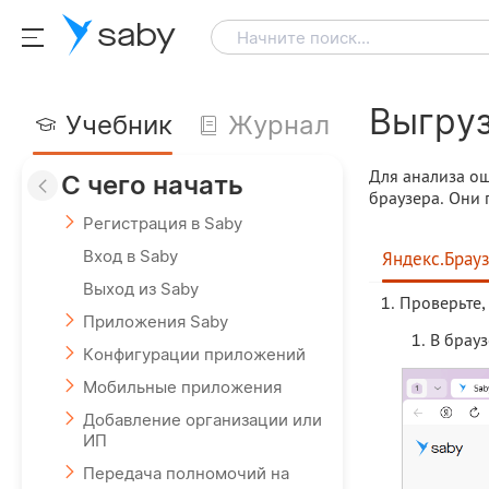
saby
Начните поиск...
Выгруз
Учебник
Журнал
Для анализа ош
С чего начать
браузера. Они 
Регистрация в Saby
Вход в Saby
Яндекс.Брау
Выход из Saby
Проверьте,
Приложения Saby
В брау
Конфигурации приложений
Мобильные приложения
Добавление организации или
ИП
Передача полномочий на