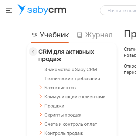
saby
crm
Начните поис
Пр
Учебник
Журнал
Стати
CRM для активных
новых
продаж
Откро
Знакомство с Saby CRM
пери
Технические требования
База клиентов
Коммуникации с клиентами
Продажи
Скрипты продаж
Счета и контроль оплат
Контроль продаж