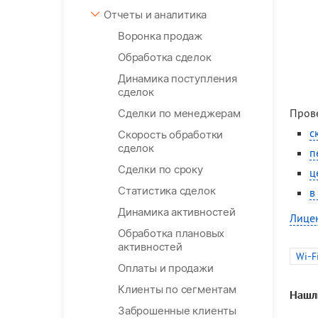
Отчеты и аналитика
Воронка продаж
Обработка сделок
Динамика поступления
сделок
Прове
Сделки по менеджерам
с
Скорость обработки
сделок
п
Сделки по сроку
ц
Статистика сделок
в
Динамика активностей
Лицен
Обработка плановых
активностей
Wi-F
Оплаты и продажи
Клиенты по сегментам
Нашл
Заброшенные клиенты