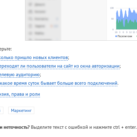
рьте:
колько пришло новых клиентов
;
ереходят ли пользователи на сайт из окна авторизации
;
елевую аудиторию
;
 какое время суток бывает больше всего подключений
.
зия, права и роли
i
Маркетинг
и неточность?
Выделите текст с ошибкой и нажмите ctrl + enter.