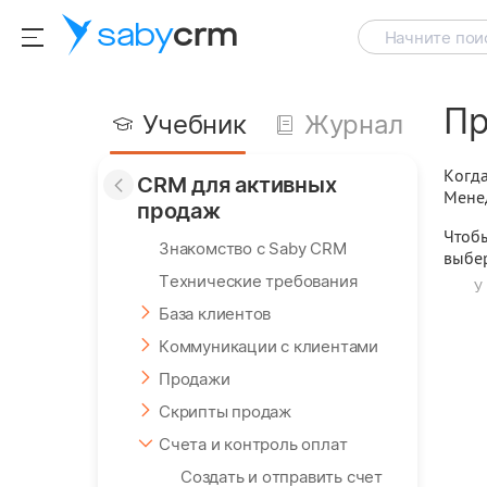
saby
crm
Начните поис
Пр
Учебник
Журнал
Когда
CRM для активных
Менед
продаж
Чтобы
Знакомство с Saby CRM
выбе
Технические требования
У
База клиентов
Коммуникации с клиентами
Продажи
Скрипты продаж
Счета и контроль оплат
Создать и отправить счет