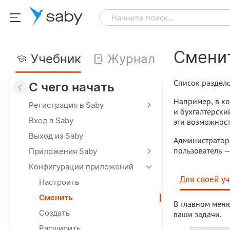
saby
Начните поиск...
Смени
Учебник
Журнал
Список раздело
С чего начать
Например, в к
Регистрация в Saby
и бухгалтерски
Вход в Saby
эти возможност
Выход из Saby
Администратор 
пользователь —
Приложения Saby
Конфигурации приложений
Для своей уч
Настроить
Сменить
В главном меню
Создать
ваши задачи.
Расширить