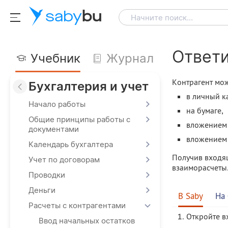
saby
bu
Начните поиск...
Ответи
Учебник
Журнал
Контрагент мож
Бухгалтерия и учет
в личный к
Начало работы
на бумаге,
Общие принципы работы с
вложением 
документами
вложением 
Календарь бухгалтера
Получив входящ
Учет по договорам
взаиморасчеты.
Проводки
Деньги
В Saby
На 
Расчеты с контрагентами
Откройте в
Ввод начальных остатков