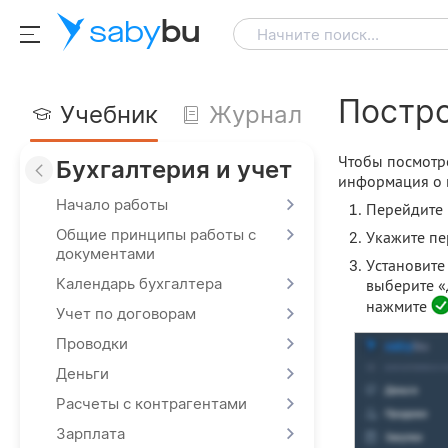
saby
bu
Начните поиск...
Постро
Учебник
Журнал
Чтобы посмотре
Бухгалтерия и учет
информация о в
Начало работы
Перейдите 
Общие принципы работы с
Укажите пе
документами
Установите
Календарь бухгалтера
выберите «
нажмите
Учет по договорам
Проводки
Деньги
Расчеты с контрагентами
Зарплата