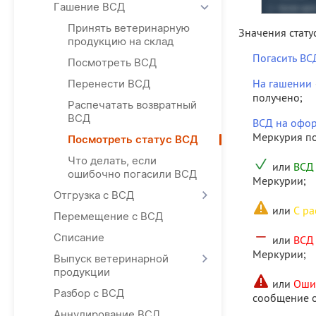
Гашение ВСД
Принять ветеринарную
Значения стату
продукцию на склад
Погасить ВС
Посмотреть ВСД
На гашении
Перенести ВСД
получено;
Распечатать возвратный
ВСД
ВСД на офо
Меркурия по
Посмотреть статус ВСД
Что делать, если
или
ВСД
ошибочно погасили ВСД
Меркурии;
Отгрузка с ВСД
или
С р
Перемещение с ВСД
Списание
или
ВСД
Меркурии;
Выпуск ветеринарной
продукции
или
Оши
Разбор с ВСД
сообщение о
Аннулирование ВСД