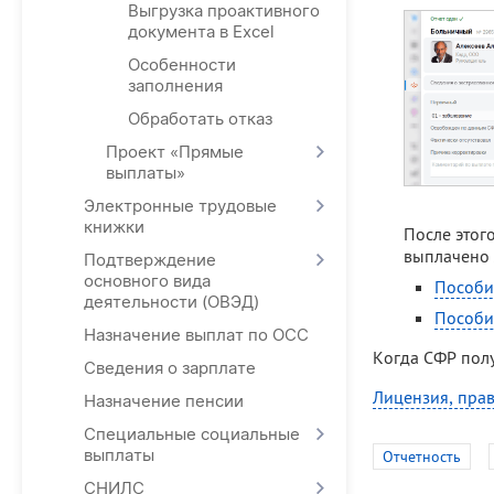
Выгрузка проактивного
документа в Excel
Особенности
заполнения
Обработать отказ
Проект «Прямые
выплаты»
Электронные трудовые
книжки
После этог
выплачено 
Подтверждение
основного вида
Пособи
деятельности (ОВЭД)
Пособи
Назначение выплат по ОСС
Когда СФР полу
Сведения о зарплате
Лицензия, прав
Назначение пенсии
Специальные социальные
выплаты
Отчетность
СНИЛС