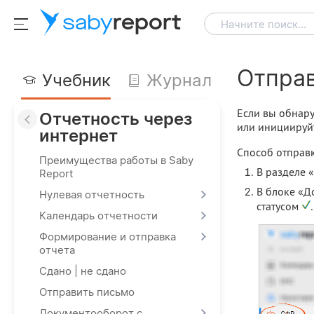
saby
report
Начните поиск...
Отправ
Учебник
Журнал
Если вы обнару
Отчетность через
или инициируй
интернет
Способ отправк
Преимущества работы в Saby
В разделе 
Report
В блоке «Д
Нулевая отчетность
статусом
.
Календарь отчетности
Формирование и отправка
отчета
Сдано | не сдано
Отправить письмо
Документооборот с