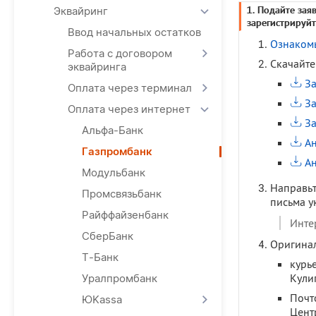
1. Подайте зая
Эквайринг
зарегистрируйт
Ввод начальных остатков
Ознакомь
Работа с договором
Скачайте
эквайринга
За
Оплата через терминал
За
Оплата через интернет
За
Альфа-Банк
Ан
Газпромбанк
Ан
Модульбанк
Направьт
Промсвязьбанк
письма у
Райффайзенбанк
Инте
СберБанк
Оригинал
Т-Банк
курье
Кули
Уралпромбанк
Почто
ЮKassa
Цент