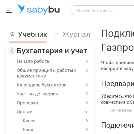
saby
bu
Начните поиск...
Подклю
Учебник
Журнал
Газпр
Бухгалтерия и учет
Начало работы
Чтобы принима
настройте Saby
Общие принципы работы с
документами
Предвари
Календарь бухгалтера
Учет по договорам
Убедитесь, что
совместима с S
Проводки
Какие кассы 
Деньги
Касса
Подключи
Банк