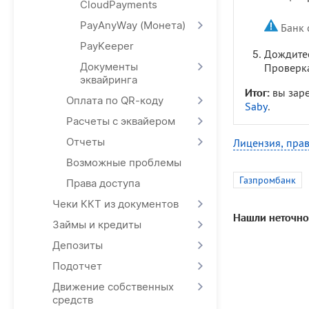
CloudPayments
PayAnyWay (Монета)
Банк 
PayKeeper
Дождитес
Документы
Проверка
эквайринга
Итог:
вы заре
Оплата по QR-коду
Saby
.
Расчеты с эквайером
Отчеты
Лицензия, прав
Возможные проблемы
Газпромбанк
Права доступа
Чеки ККТ из документов
Нашли неточно
Займы и кредиты
Депозиты
Подотчет
Движение собственных
средств