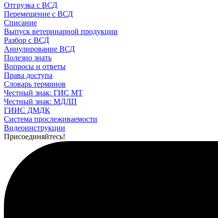
Отгрузка с ВСД
Перемещение с ВСД
Списание
Выпуск ветеринарной продукции
Разбор с ВСД
Аннулирование ВСД
Полезно знать
Вопросы и ответы
Права доступа
Словарь терминов
Честный знак: ГИС МТ
Честный знак: МДЛП
ГИИС ДМДК
Система прослеживаемости
Видеоинструкции
Присоединяйтесь!