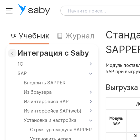
saby
Начните поиск...
Cтанда
Учебник
Журнал
SAPPE
Интеграция с Saby
1С
Модуль поставл
SAP при выгруз
SAP
Внедрить SAPPER
Выгрузка
Из браузера
Из интерфейса SAP
Д
Из интерфейса SAP(web)
Модуль
Установка и настройка
SAP
Структура модуля SAPPER
Shi
Установить через