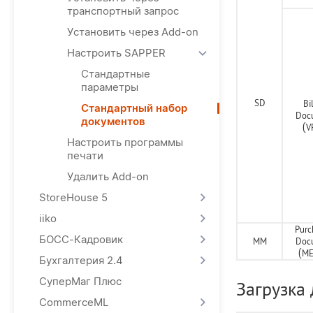
транспортный запрос
Установить через Add-on
Настроить SAPPER
Стандартные
параметры
SD
Bi
Cтандартный набор
Doc
документов
(V
Настроить программы
печати
Удалить Add-on
StoreHouse 5
iiko
Purc
БОСС-Кадровик
ММ
Doc
(ME
Бухгалтерия 2.4
СуперМаг Плюс
Загрузка
CommerceML