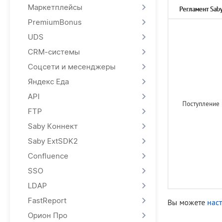
Маркетплейсы
Регламент Sab
PremiumBonus
UDS
CRM-системы
Соцсети и месенджеры
Яндекс Еда
API
Поступление
FTP
Saby Коннект
Saby ExtSDK2
Confluence
SSO
LDAP
FastReport
Вы можете
нас
Орион Про