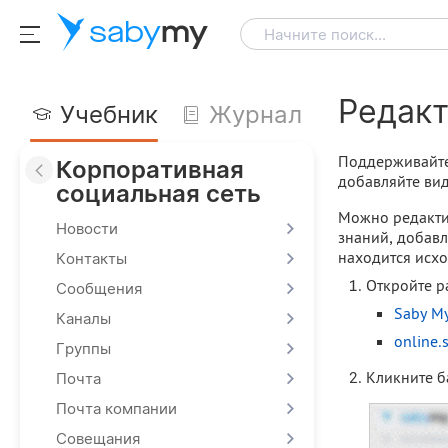
saby
my
Начните поиск...
Редакт
Учебник
Журнал
Поддерживайте 
Корпоративная
добавляйте вид
социальная сеть
Можно редактир
Новости
знаний, добавл
находится исхо
Контакты
Откройте р
Сообщения
Saby M
Каналы
online.
Группы
Кликните б
Почта
Почта компании
Совещания