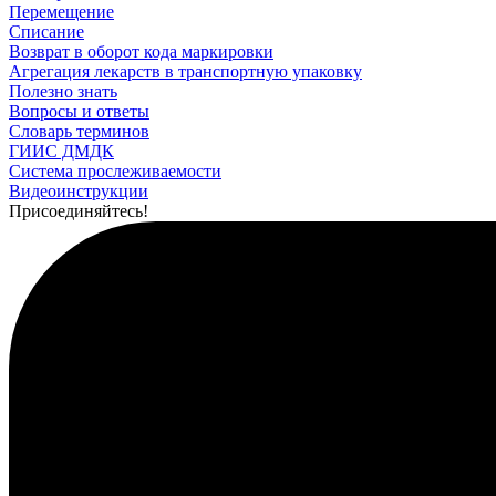
Перемещение
Списание
Возврат в оборот кода маркировки
Агрегация лекарств в транспортную упаковку
Полезно знать
Вопросы и ответы
Словарь терминов
ГИИС ДМДК
Система прослеживаемости
Видеоинструкции
Присоединяйтесь!