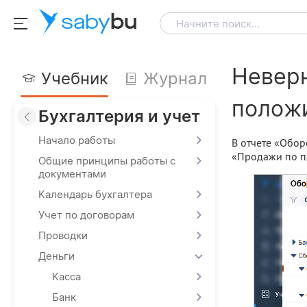
saby
bu
Начните поиск...
Неверн
Учебник
Журнал
положи
Бухгалтерия и учет
Начало работы
В отчете «Обор
«Продажи по п
Общие принципы работы с
документами
Календарь бухгалтера
Учет по договорам
Проводки
Деньги
Касса
Банк