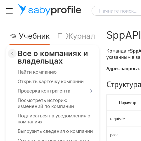
saby
profile
Начните поиск...
SppAPI
Учебник
Журнал
Команда «
SppA
Все о компаниях и
указанным в за
владельцах
Адрес запроса
:
Найти компанию
Открыть карточку компании
Структур
Проверка контрагента
Посмотреть историю
Параметр
изменений по компании
Подписаться на уведомления о
requisite
компаниях
Выгрузить сведения о компании
page
Создать карточку контрагента