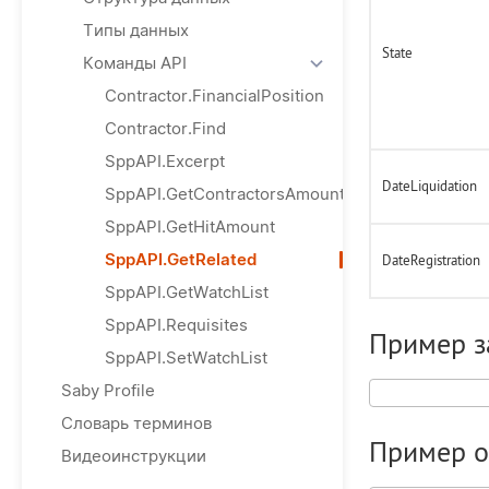
Типы данных
State
Команды API
Contractor.FinancialPosition
Contractor.Find
SppAPI.Excerpt
DateLiquidation
SppAPI.GetContractorsAmount
SppAPI.GetHitAmount
SppAPI.GetRelated
DateRegistration
SppAPI.GetWatchList
SppAPI.Requisites
Пример з
SppAPI.SetWatchList
Saby Profile
Словарь терминов
Пример о
Видеоинструкции