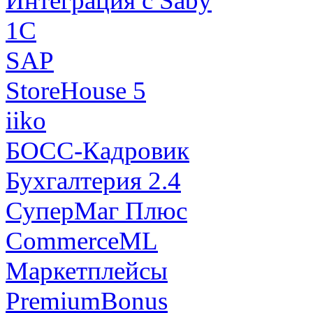
Интеграция с Saby
1С
SAP
StoreHouse 5
iiko
БОСС-Кадровик
Бухгалтерия 2.4
СуперМаг Плюс
CommerceML
Маркетплейсы
PremiumBonus