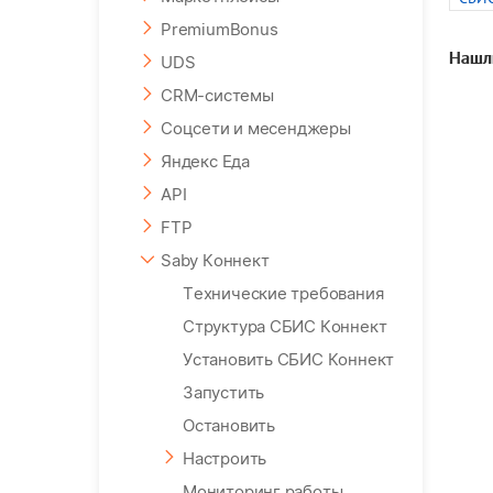
PremiumBonus
Нашл
UDS
CRM-системы
Соцсети и месенджеры
Яндекс Еда
API
FTP
Saby Коннект
Технические требования
Структура СБИС Коннект
Установить СБИС Коннект
Запустить
Остановить
Настроить
Мониторинг работы