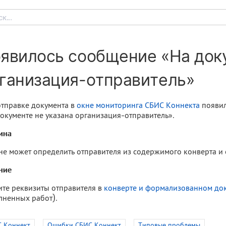
к...
явилось сообщение «На док
ганизация-отправитель»
тправке документа в
окне мониторинга СБИС Коннекта
появил
окументе не указана организация-отправитель».
ина
не может определить отправителя из содержимого конверта 
ние
те реквизиты отправителя в
конверте и формализованном до
лненных работ).
 Коннект
Ошибки СБИС Коннект
Типовые проблемы