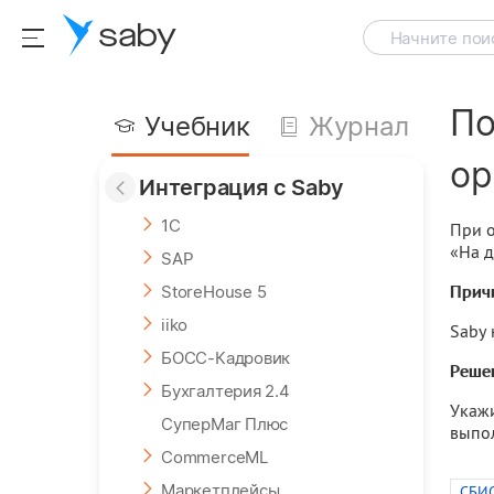
saby
Начните поис
По
Учебник
Журнал
ор
Интеграция с Saby
1С
При о
«На д
SAP
Прич
StoreHouse 5
iiko
Saby 
БОСС-Кадровик
Реше
Бухгалтерия 2.4
Укажи
СуперМаг Плюс
выпо
CommerceML
Маркетплейсы
СБИС