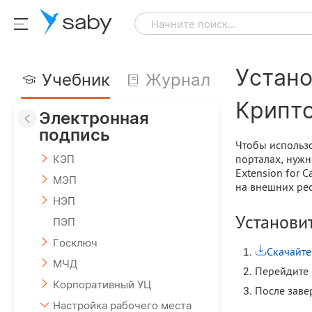
saby
Начните поиск...
Устано
Учебник
Журнал
Крипт
Электронная
подпись
Чтобы использ
порталах, нужн
КЭП
Extension for 
МЭП
на внешних рес
НЭП
Установи
ПЭП
Госключ
Скачайте
МЧД
Перейдите в
Корпоративный УЦ
После заве
Настройка рабочего места