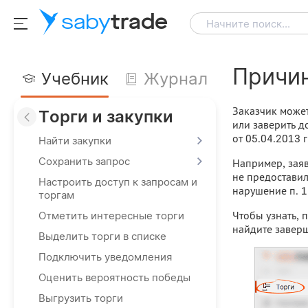
saby
trade
Начните поиск...
Причин
Учебник
Журнал
Заказчик может
Торги и закупки
или заверить д
от 05.04.2013 
Найти закупки
Сохранить запрос
Например, заяв
не предоставил
Настроить доступ к запросам и
нарушение п. 1
торгам
Чтобы узнать, 
Отметить интересные торги
найдите завер
Выделить торги в списке
Подключить уведомления
Оценить вероятность победы
Выгрузить торги