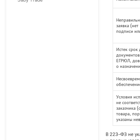
Неправиль
заявка (нет
подписи ил
Истек срок 
документов
ЕГРЮЛ, дов
о назначен
Несвоеврем
обеспечени
Условия ис
не соответ
заказчика (
товара, по
указаны не
В 223-ФЗ не ук