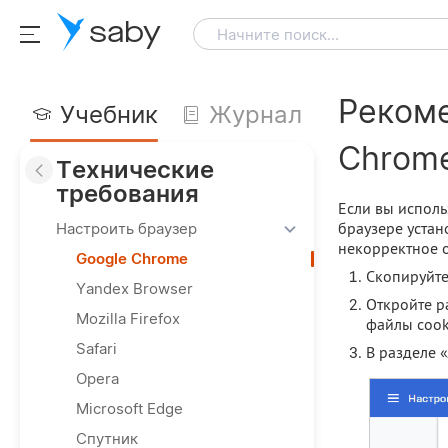
saby
Начните поиск...
Рекоме
Учебник
Журнал
Chrom
Технические
требования
Если вы исполь
браузере уста
Настроить браузер
некорректное о
Google Chrome
Скопируйте 
Yandex Browser
Откройте р
Mozilla Firefox
файлы cook
Safari
В разделе «
Opera
Microsoft Edge
Спутник