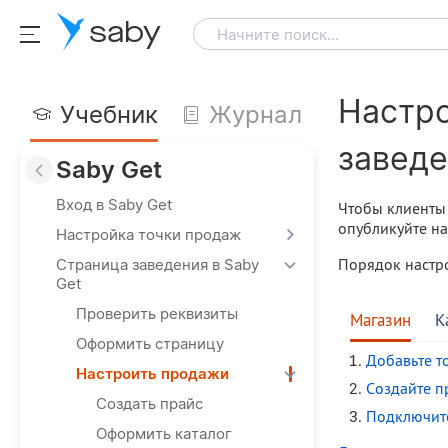
saby
Начните поиск...
Настро
Учебник
Журнал
заведе
Saby Get
Вход в Saby Get
Чтобы клиенты 
опубликуйте на
Настройка точки продаж
Порядок настро
Страница заведения в Saby
Get
Проверить реквизиты
Магазин
К
Оформить страницу
Добавьте т
Настроить продажи
Создайте п
Создать прайс
Подключите
Оформить каталог