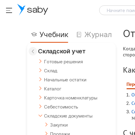
saby
Начните поис
От
Учебник
Журнал
Когда
Складской учет
сторо
Готовые решения
Как
Склад
Начальные остатки
Пер
Каталог
О
Карточка номенклатуры
С
Себестоимость
С
Складские документы
з
Закупки
С ч
Продажи