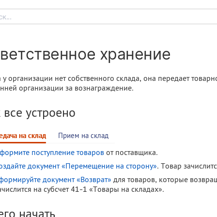
к...
ветственное хранение
 у организации нет собственного склада, она передает товар
нней организации за вознаграждение.
 все устроено
едача на склад
Прием на склад
формите поступление товаров
от поставщика.
оздайте документ «Перемещение на сторону»
. Товар зачислит
формируйте документ «Возврат»
для товаров, которые возвращ
ачислится на субсчет 41-1 «Товары на складах».
его начать