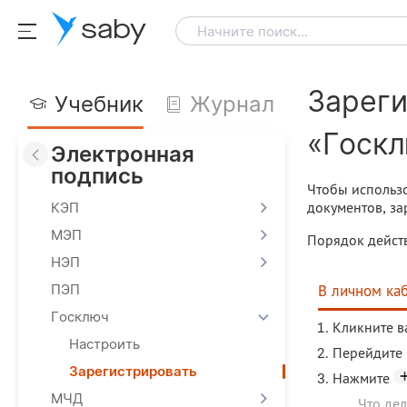
saby
Начните поиск...
Зареги
Учебник
Журнал
«Госкл
Электронная
подпись
Чтобы использ
документов, за
КЭП
МЭП
Порядок действ
НЭП
ПЭП
В личном ка
Госключ
Кликните в
Настроить
Перейдите 
Зарегистрировать
Нажмите
МЧД
Что дел