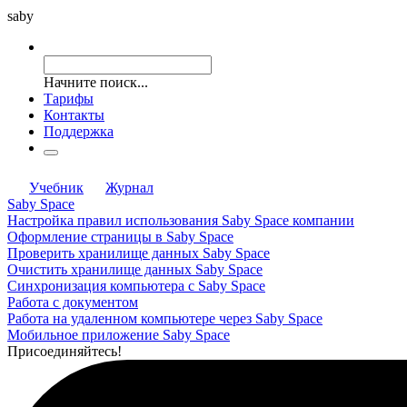
saby
Начните поиск...
Тарифы
Контакты
Поддержка
Учебник
Журнал
Saby Space
Настройка правил использования Saby Space компании
Оформление страницы в Saby Space
Проверить хранилище данных Saby Space
Очистить хранилище данных Saby Space
Синхронизация компьютера с Saby Space
Работа с документом
Работа на удаленном компьютере через Saby Space
Мобильное приложение Saby Space
Присоединяйтесь!