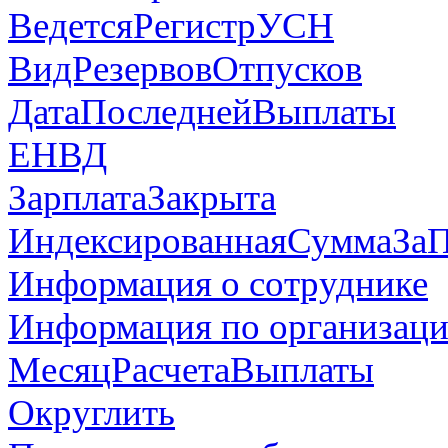
ВедетсяРегистрУСН
ВидРезервовОтпусков
ДатаПоследнейВыплаты
ЕНВД
ЗарплатаЗакрыта
ИндексированнаяСуммаЗа
Информация о сотруднике
Информация по организаци
МесяцРасчетаВыплаты
Округлить