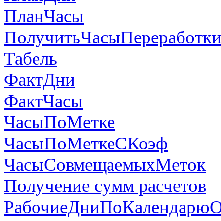
ПланЧасы
ПолучитьЧасыПереработк
Табель
ФактДни
ФактЧасы
ЧасыПоМетке
ЧасыПоМеткеСКоэф
ЧасыСовмещаемыхМеток
Получение сумм расчетов
РабочиеДниПоКалендарюО