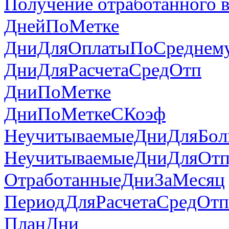
Получение отработанного 
ДнейПоМетке
ДниДляОплатыПоСреднем
ДниДляРасчетаСредОтп
ДниПоМетке
ДниПоМеткеСКоэф
НеучитываемыеДниДляБол
НеучитываемыеДниДляОтп
ОтработанныеДниЗаМесяц
ПериодДляРасчетаСредОтп
ПланДни