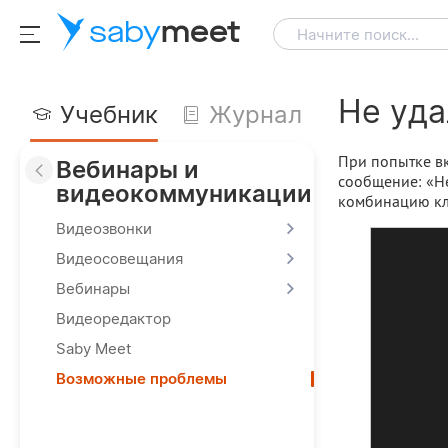
saby
meet
Начните поиск...
Не уда
Учебник
Журнал
При попытке в
Вебинары и
сообщение: «Не
видеокоммуникации
комбинацию к
Видеозвонки
Видеосовещания
Вебинары
Видеоредактор
Saby Meet
Возможные проблемы