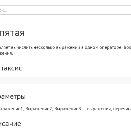
к...
пятая
ляет вычислить несколько выражений в одном операторе. Воз
жения.
таксис
раметры
ыражение1, Выражение2, Выражение3 — выражения, перечисл
исание