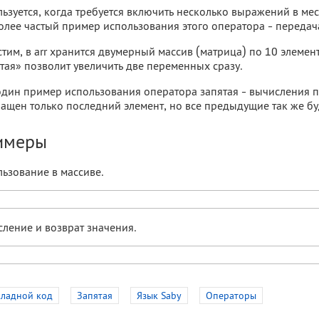
ьзуется, когда требуется включить несколько выражений в м
лее частый пример использования этого оператора - передача
тим, в arr хранится двумерный массив (матрица) по 10 элеме
тая» позволит увеличить две переменных сразу.
дин пример использования оператора запятая - вычисления пе
ащен только последний элемент, но все предыдущие так же бу
имеры
ьзование в массиве.
ление и возврат значения.
ладной код
Запятая
Язык Saby
Операторы