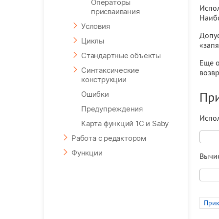
Операторы
Испол
присваивания
Наибо
Условия
Допус
Циклы
«запя
Стандартные объекты
Еще о
Синтаксические
возвр
конструкции
Пр
Ошибки
Предупреждения
Испол
Карта функций 1С и Saby
Работа с редактором
Функции
Вычис
Прик