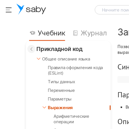
saby
Начните поис
За
Учебник
Журнал
Позво
Прикладной код
выра
Общее описание языка
Син
Правила оформления кода
(ESLint)
Типы данных
Переменные
Па
Параметры
В
Выражения
Арифметические
Оп
операции