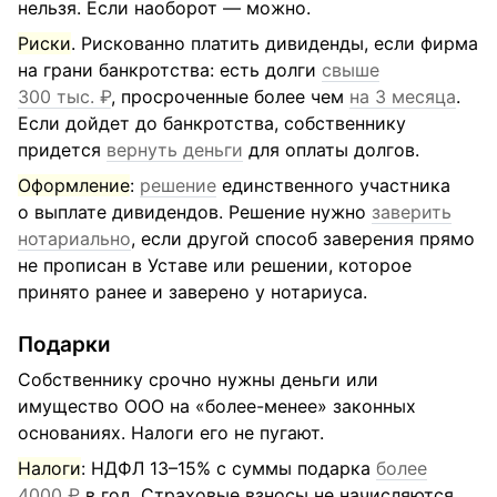
нельзя. Если наоборот — можно.
Риски
. Рискованно платить дивиденды, если фирма
на грани банкротства: есть долги
свыше
300 тыс. ₽
, просроченные более чем
на 3 месяца
.
Если дойдет до банкротства, собственнику
придется
вернуть деньги
для оплаты долгов.
Оформление
:
решение
единственного участника
о выплате дивидендов. Решение нужно
заверить
нотариально
, если другой способ заверения прямо
не прописан в Уставе или решении, которое
принято ранее и заверено у нотариуса.
Подарки
Собственнику срочно нужны деньги или
имущество ООО на «более-менее» законных
основаниях. Налоги его не пугают.
Налоги
: НДФЛ 13–15% с суммы подарка
более
4000 ₽
в год. Страховые взносы не начисляются,