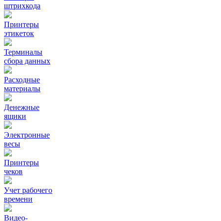
штрихкода
Принтеры
этикеток
Терминалы
сбора данных
Расходные
материалы
Денежные
ящики
Электронные
весы
Принтеры
чеков
Учет рабочего
времени
Видео‑