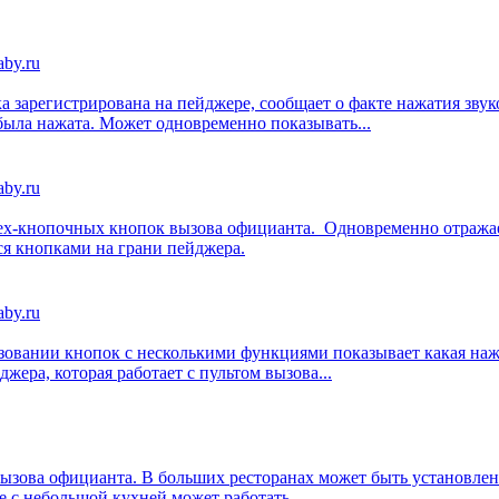
а зарегистрирована на пейджере, сообщает о факте нажатия зву
была нажата. Может одновременно показывать...
ех-кнопочных кнопок вызова официанта. Одновременно отражает
ся кнопками на грани пейджера.
овании кнопок с несколькими функциями показывает какая нажат
ера, которая работает с пультом вызова...
ызова официанта. В больших ресторанах может быть установлен
е с небольшой кухней может работать...