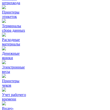
штрихкода
Принтеры
этикеток
Терминалы
сбора данных
Расходные
материалы
Денежные
ящики
Электронные
весы
Принтеры
чеков
Учет рабочего
времени
Видео‑