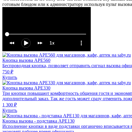
готовым блюдом или к администратору используя пульт вызова
Кнопка вызова АРЕ560
Беспроводная кнопка, позволяет отправить сигнал вызова офиц
750 ₽
Купить
Кнопка вызова АРЕ330
Три кнопки повышают комфортность общения гостя и экономят р
дополнительный заказ. Так же гость может сразу отменить ло
1 300 ₽
Купить
Кнопка вызова - подставка АРЕ130
Исполнение кнопки в виде подставки органично вписывается в
экономят рабочее время официанта.