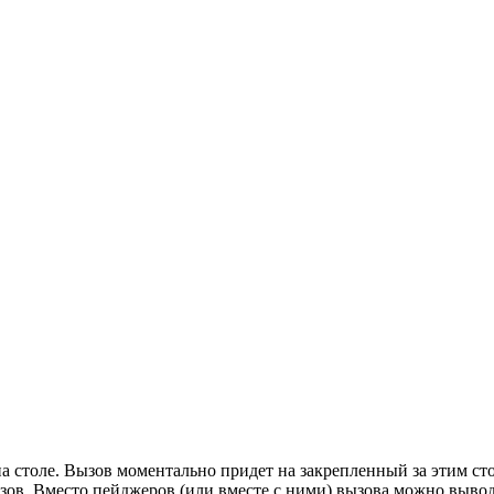
а столе. Вызов моментально придет на закрепленный за этим с
ызов. Вместо пейджеров (или вместе с ними) вызова можно выво