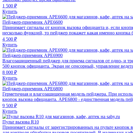
1 500 ₽
Купить
Пейджер-приемник АРЕ6600
Принимает сигналы от кнопок вызова официанта и, если кнопк
несколько функций, то пейджер покажет какая именно кнопка 
4 500 ₽
Купить
Пейджер-приемник АРЕ6900
Влагозащищенный пейджер для приема сигналов от одно- и тр
500 кнопок официанта. Экран не сенсорный, управление ведет
8 000 ₽
Купить
Пейджер-приемник АРЕ6800
Герметичная и влагозащищенная модель пейджера. При использ
кнопок вызова официанта. АРЕ6800 - единственная модель пейдж
9 500 ₽
Купить
Пульт вызова R10
Принимает сигналы от зарегистрированных на пульте кнопок в
для контроля обработки вызовов посетителей. В маленьких каф