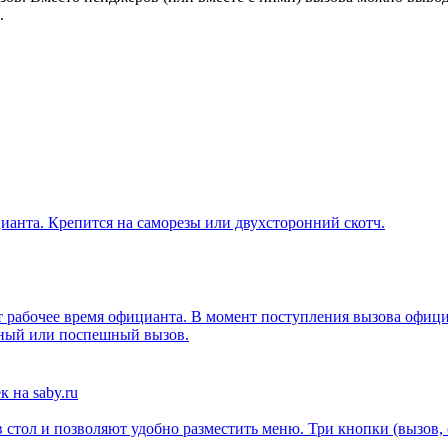
.
ианта. Крепится на саморезы или двухсторонний скотч.
абочее время официанта. В момент поступления вызова официант
жный или поспешный вызов.
 стол и позволяют удобно разместить меню. Три кнопки (вызов,