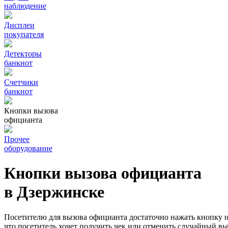
наблюдение
Дисплеи
покупателя
Детекторы
банкнот
Счетчики
банкнот
Кнопки вызова
официанта
Прочее
оборудование
Кнопки вызова официанта
в Дзержинске
Посетителю для вызова официанта достаточно нажать кнопку н
что посетитель хочет получить чек или отменить случайный в