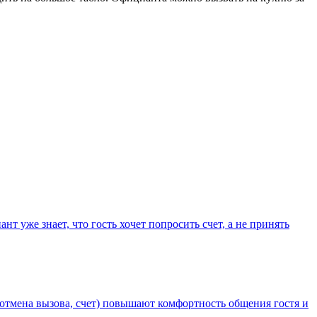
 уже знает, что гость хочет попросить счет, а не принять
 отмена вызова, счет) повышают комфортность общения гостя и