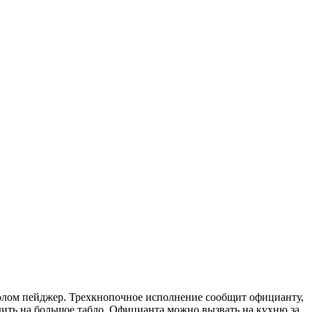
толом пейджер. Трехкнопочное исполнение сообщит официанту,
дить на большое табло. Официанта можно вызвать на кухню за