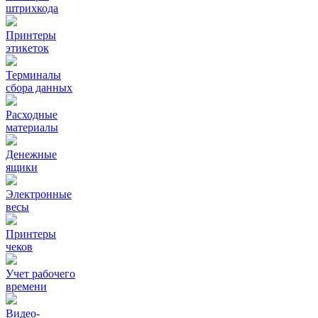
штрихкода
Принтеры
этикеток
Терминалы
сбора данных
Расходные
материалы
Денежные
ящики
Электронные
весы
Принтеры
чеков
Учет рабочего
времени
Видео‑