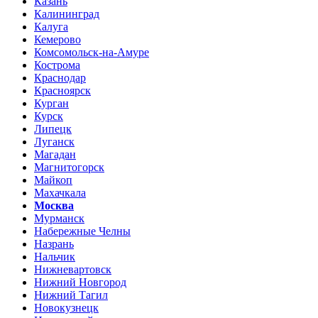
Казань
Калининград
Калуга
Кемерово
Комсомольск-на-Амуре
Кострома
Краснодар
Красноярск
Курган
Курск
Липецк
Луганск
Магадан
Магнитогорск
Майкоп
Махачкала
Москва
Мурманск
Набережные Челны
Назрань
Нальчик
Нижневартовск
Нижний Новгород
Нижний Тагил
Новокузнецк