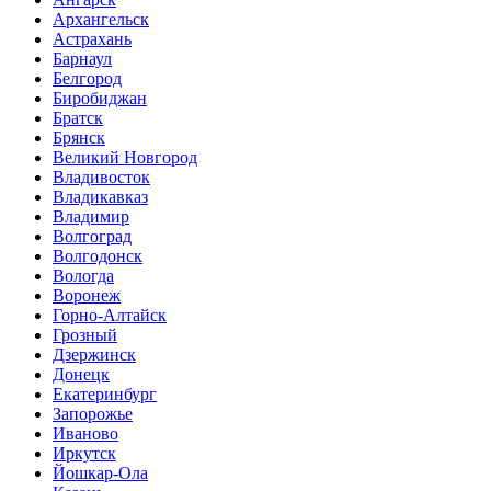
Архангельск
Астрахань
Барнаул
Белгород
Биробиджан
Братск
Брянск
Великий Новгород
Владивосток
Владикавказ
Владимир
Волгоград
Волгодонск
Вологда
Воронеж
Горно-Алтайск
Грозный
Дзержинск
Донецк
Екатеринбург
Запорожье
Иваново
Иркутск
Йошкар-Ола