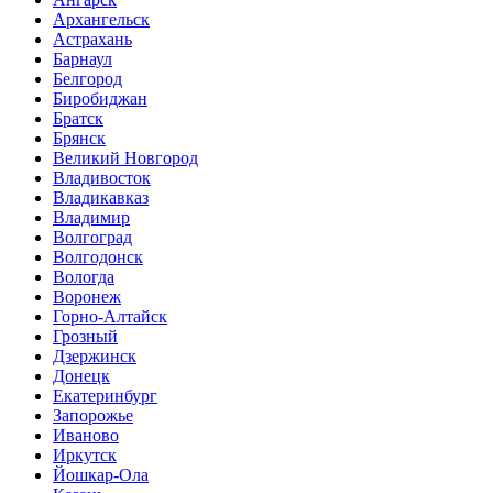
Архангельск
Астрахань
Барнаул
Белгород
Биробиджан
Братск
Брянск
Великий Новгород
Владивосток
Владикавказ
Владимир
Волгоград
Волгодонск
Вологда
Воронеж
Горно-Алтайск
Грозный
Дзержинск
Донецк
Екатеринбург
Запорожье
Иваново
Иркутск
Йошкар-Ола