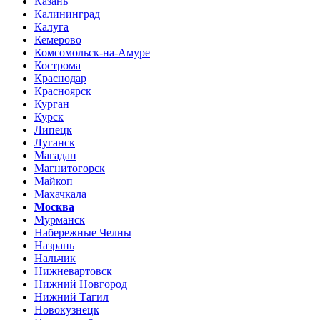
Казань
Калининград
Калуга
Кемерово
Комсомольск-на-Амуре
Кострома
Краснодар
Красноярск
Курган
Курск
Липецк
Луганск
Магадан
Магнитогорск
Майкоп
Махачкала
Москва
Мурманск
Набережные Челны
Назрань
Нальчик
Нижневартовск
Нижний Новгород
Нижний Тагил
Новокузнецк