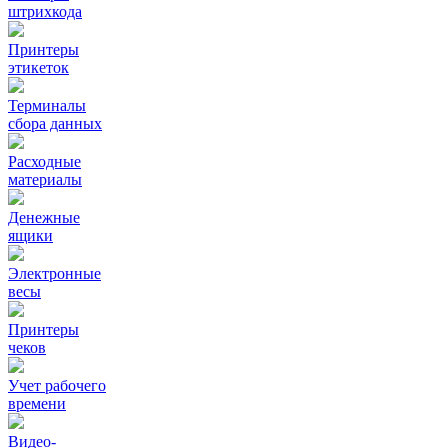
штрихкода
Принтеры
этикеток
Терминалы
сбора данных
Расходные
материалы
Денежные
ящики
Электронные
весы
Принтеры
чеков
Учет рабочего
времени
Видео‑