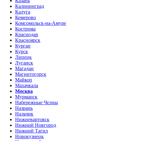
Казань
Калининград
Калуга
Кемерово
Комсомольск-на-Амуре
Кострома
Краснодар
Красноярск
Курган
Курск
Липецк
Луганск
Магадан
Магнитогорск
Майкоп
Махачкала
Москва
Мурманск
Набережные Челны
Назрань
Нальчик
Нижневартовск
Нижний Новгород
Нижний Тагил
Новокузнецк