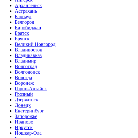
Архангельск
Астрахань
Барнаул
Белгород
Биробиджан
Братск
Брянск
Великий Новгород
Владивосток
Владикавказ
Владимир
Волгоград
Волгодонск
Вологда
Воронеж
Горно-Алтайск
Грозный
Дзержинск
Донецк
Екатеринбург
Запорожье
Иваново
Иркутск
Йошкар-Ола