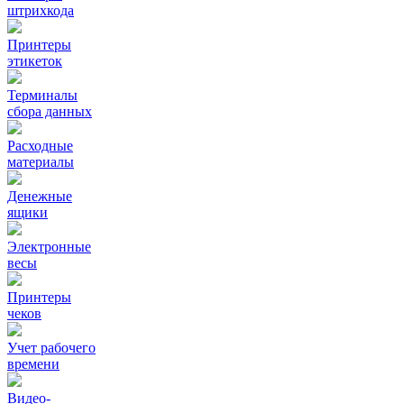
штрихкода
Принтеры
этикеток
Терминалы
сбора данных
Расходные
материалы
Денежные
ящики
Электронные
весы
Принтеры
чеков
Учет рабочего
времени
Видео‑