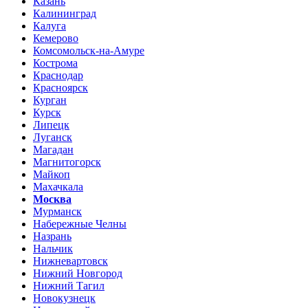
Казань
Калининград
Калуга
Кемерово
Комсомольск-на-Амуре
Кострома
Краснодар
Красноярск
Курган
Курск
Липецк
Луганск
Магадан
Магнитогорск
Майкоп
Махачкала
Москва
Мурманск
Набережные Челны
Назрань
Нальчик
Нижневартовск
Нижний Новгород
Нижний Тагил
Новокузнецк