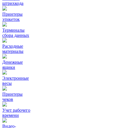
штрихкода
Принтеры
этикеток
Терминалы
сбора данных
Расходные
материалы
Денежные
ящики
Электронные
весы
Принтеры
чеков
Учет рабочего
времени
Видео‑