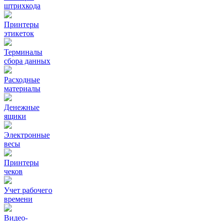
штрихкода
Принтеры
этикеток
Терминалы
сбора данных
Расходные
материалы
Денежные
ящики
Электронные
весы
Принтеры
чеков
Учет рабочего
времени
Видео‑