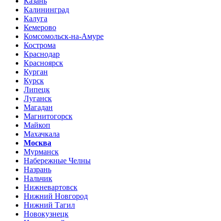
Казань
Калининград
Калуга
Кемерово
Комсомольск-на-Амуре
Кострома
Краснодар
Красноярск
Курган
Курск
Липецк
Луганск
Магадан
Магнитогорск
Майкоп
Махачкала
Москва
Мурманск
Набережные Челны
Назрань
Нальчик
Нижневартовск
Нижний Новгород
Нижний Тагил
Новокузнецк