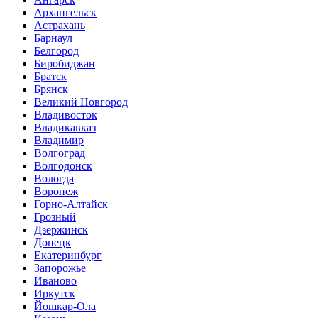
Архангельск
Астрахань
Барнаул
Белгород
Биробиджан
Братск
Брянск
Великий Новгород
Владивосток
Владикавказ
Владимир
Волгоград
Волгодонск
Вологда
Воронеж
Горно-Алтайск
Грозный
Дзержинск
Донецк
Екатеринбург
Запорожье
Иваново
Иркутск
Йошкар-Ола