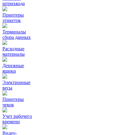
штрихкода
Принтеры
этикеток
Терминалы
сбора данных
Расходные
материалы
Денежные
ящики
Электронные
весы
Принтеры
чеков
Учет рабочего
времени
Видео‑