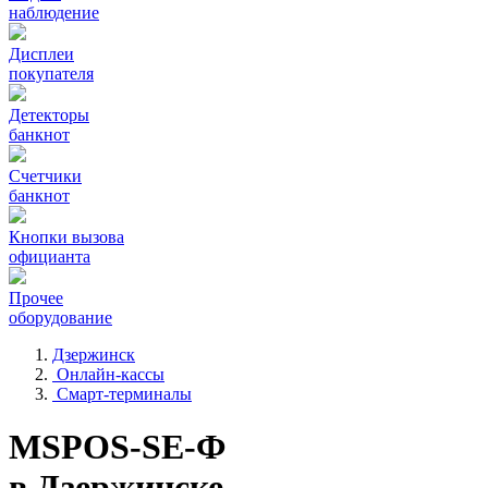
наблюдение
Дисплеи
покупателя
Детекторы
банкнот
Счетчики
банкнот
Кнопки вызова
официанта
Прочее
оборудование
Дзержинск
Онлайн-кассы
Смарт-терминалы
MSPOS-SE-Ф
в Дзержинске