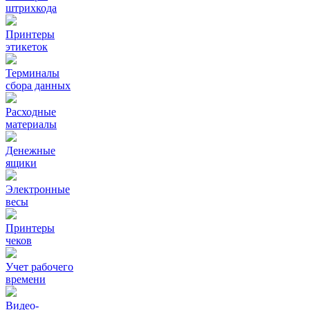
штрихкода
Принтеры
этикеток
Терминалы
сбора данных
Расходные
материалы
Денежные
ящики
Электронные
весы
Принтеры
чеков
Учет рабочего
времени
Видео‑