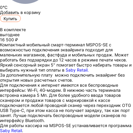
0°C
Добавить в корзину
Купить
В комплекте
выгоднее
16 500 ₽
Компактный мобильный смарт-терминал MSPOS-SE с
возможностью подключения эквайринга подходит для
маленьких магазинов, фастфуда и мобильных продаж. Может
работать без подзарядки до 12 часов в режиме печати чеков.
Яркий сенсорный экран 5" помогает быстро набирать товары и
выбирать нужный тип оплаты в
Saby Retail.
За дополнительную плату можно подключить эквайринг без
открытия новых расчетных счетов.
Для подключения к интернет имеются все беспроводные
интерфейсы: Wi-Fi, 4G-модем. В нижнюю часть терминала
встроена камера 5 Мп. Для более удобного ввода товаров
сканером и продажи товаров с маркировкой к кассе
подключается любой проводной сканер через переходник OTG
USB Type-С, при этом касса не получает зарядку, так как порт
занят. Лучше подключать беспроводные модели сканеров по
интерфейсу
Bluetooth.
Для работы кассира на MSPOS-SЕ устанавливается программа
Saby Retail
.