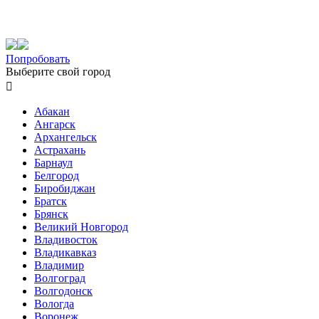
Попробовать
Выберите свой город

Абакан
Ангарск
Архангельск
Астрахань
Барнаул
Белгород
Биробиджан
Братск
Брянск
Великий Новгород
Владивосток
Владикавказ
Владимир
Волгоград
Волгодонск
Вологда
Воронеж