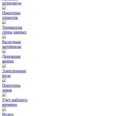
штрихкода
Принтеры
этикеток
Терминалы
сбора данных
Расходные
материалы
Денежные
ящики
Электронные
весы
Принтеры
чеков
Учет рабочего
времени
Видео‑