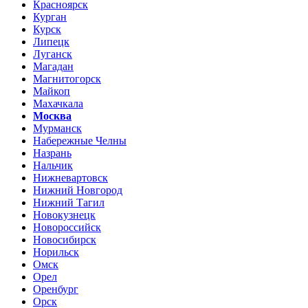
Красноярск
Курган
Курск
Липецк
Луганск
Магадан
Магнитогорск
Майкоп
Махачкала
Москва
Мурманск
Набережные Челны
Назрань
Нальчик
Нижневартовск
Нижний Новгород
Нижний Тагил
Новокузнецк
Новороссийск
Новосибирск
Норильск
Омск
Орел
Оренбург
Орск