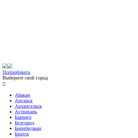
Попробовать
Выберите свой город

Абакан
Ангарск
Архангельск
Астрахань
Барнаул
Белгород
Биробиджан
Братск