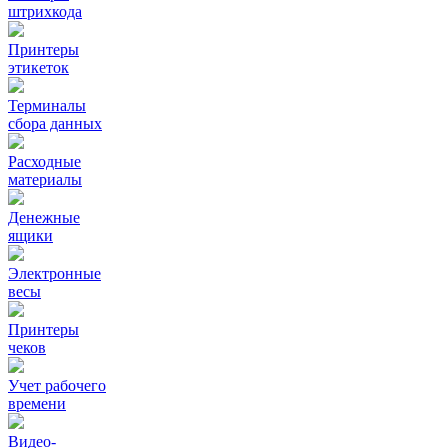
штрихкода
Принтеры
этикеток
Терминалы
сбора данных
Расходные
материалы
Денежные
ящики
Электронные
весы
Принтеры
чеков
Учет рабочего
времени
Видео‑