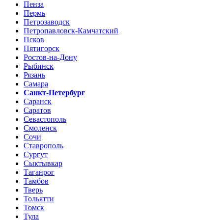
Пенза
Пермь
Петрозаводск
Петропавловск-Камчатский
Псков
Пятигорск
Ростов-на-Дону
Рыбинск
Рязань
Самара
Санкт-Петербург
Саранск
Саратов
Севастополь
Смоленск
Сочи
Ставрополь
Сургут
Сыктывкар
Таганрог
Тамбов
Тверь
Тольятти
Томск
Тула