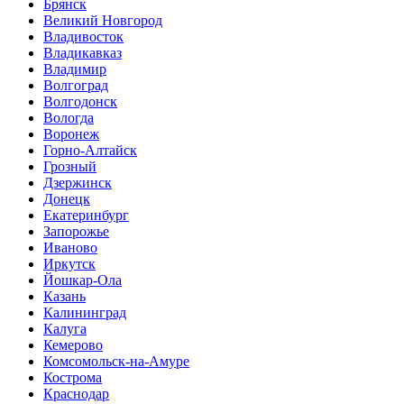
Брянск
Великий Новгород
Владивосток
Владикавказ
Владимир
Волгоград
Волгодонск
Вологда
Воронеж
Горно-Алтайск
Грозный
Дзержинск
Донецк
Екатеринбург
Запорожье
Иваново
Иркутск
Йошкар-Ола
Казань
Калининград
Калуга
Кемерово
Комсомольск-на-Амуре
Кострома
Краснодар