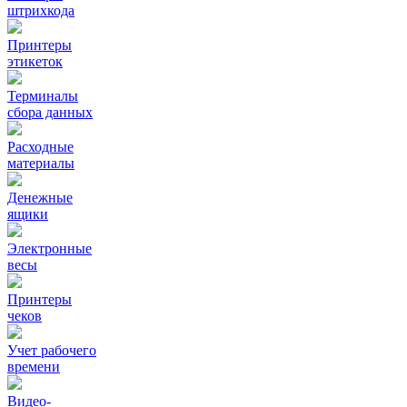
штрихкода
Принтеры
этикеток
Терминалы
сбора данных
Расходные
материалы
Денежные
ящики
Электронные
весы
Принтеры
чеков
Учет рабочего
времени
Видео‑